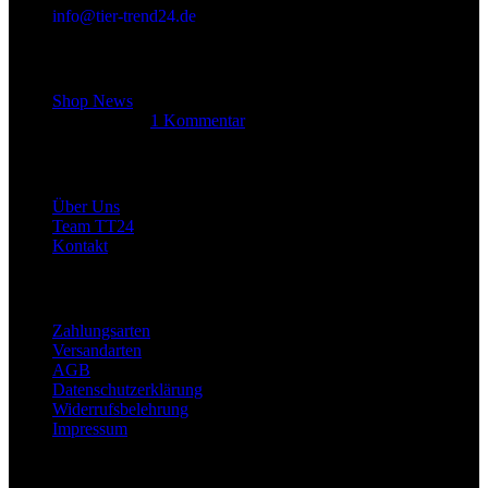
info@tier-trend24.de
Letzter Beitrag
Shop News
14. Juni 2025
1 Kommentar
Allgemein
Über Uns
Team TT24
Kontakt
Rechtliches
Zahlungsarten
Versandarten
AGB
Datenschutzerklärung
Widerrufsbelehrung
Impressum
Links