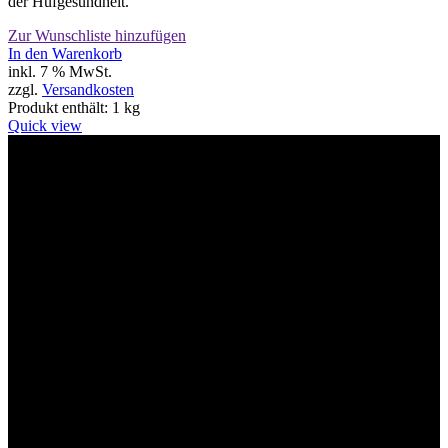
der Hufgesundheit.
Zur Wunschliste hinzufügen
In den Warenkorb
inkl. 7 % MwSt.
zzgl.
Versandkosten
Produkt enthält: 1
kg
Quick view
Willkommen im Tier-Trend24