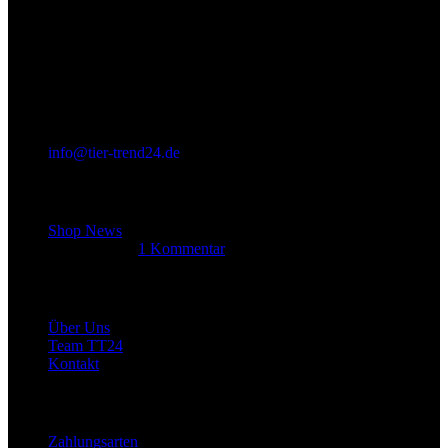
info@tier-trend24.de
Letzter Beitrag
Shop News
14. Juni 2025
1 Kommentar
Allgemein
Über Uns
Team TT24
Kontakt
Rechtliches
Zahlungsarten