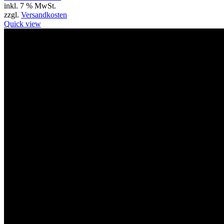
inkl. 7 % MwSt.
zzgl.
Versandkosten
Quick view
Willkommen im Tier-Trend24