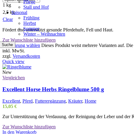
Pflege
1 kg
Stall und Hof
2,5 kg
Saisonal
Frühling
Clear
Herbst
Sommer
Fördert und unterstützt gesunde Pferdehufe, Fell und Haut.
Winter – Weihnachten
Zur Wunschliste hinzufügen
Suche
Ausführung wählen
Dieses Produkt weist mehrere Varianten auf. Di
inkl. MwSt.
zzgl.
Versandkosten
Quick view
New
Vergleichen
Excellent Horse Herbs Ringelblume 500 g
Excellent
,
Pferd
,
Futterergänzung
,
Kräuter
,
Home
15,05
€
Zur Unterstützung der Verdauung. der Reinigung der Leber und der R
Zur Wunschliste hinzufügen
In den Warenkorb