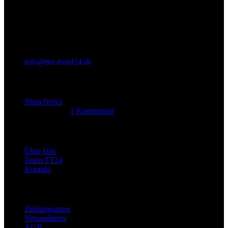
info@tier-trend24.de
Letzter Beitrag
Shop News
14. Juni 2025
1 Kommentar
Allgemein
Über Uns
Team TT24
Kontakt
Rechtliches
Zahlungsarten
Versandarten
AGB