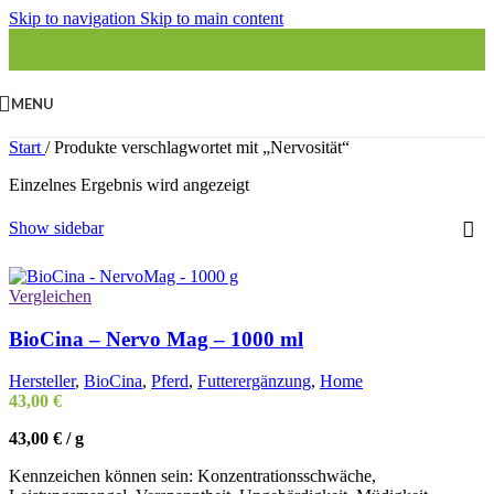
Skip to navigation
Skip to main content
MENU
Start
/
Produkte verschlagwortet mit „Nervosität“
Einzelnes Ergebnis wird angezeigt
Show sidebar
Vergleichen
BioCina – Nervo Mag – 1000 ml
Hersteller
,
BioCina
,
Pferd
,
Futterergänzung
,
Home
43,00
€
43,00
€
/
g
Kennzeichen können sein: Konzentrationsschwäche,