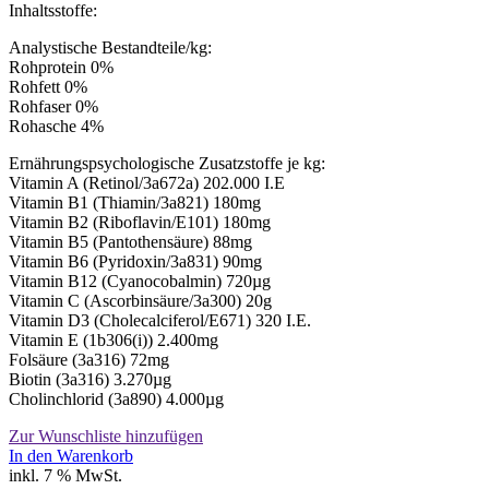
Inhaltsstoffe:
Analystische Bestandteile/kg:
Rohprotein 0%
Rohfett 0%
Rohfaser 0%
Rohasche 4%
Ernährungspsychologische Zusatzstoffe je kg:
Vitamin A (Retinol/3a672a) 202.000 I.E
Vitamin B1 (Thiamin/3a821) 180mg
Vitamin B2 (Riboflavin/E101) 180mg
Vitamin B5 (Pantothensäure) 88mg
Vitamin B6 (Pyridoxin/3a831) 90mg
Vitamin B12 (Cyanocobalmin) 720µg
Vitamin C (Ascorbinsäure/3a300) 20g
Vitamin D3 (Cholecalciferol/E671) 320 I.E.
Vitamin E (1b306(i)) 2.400mg
Folsäure (3a316) 72mg
Biotin (3a316) 3.270µg
Cholinchlorid (3a890) 4.000µg
Zur Wunschliste hinzufügen
In den Warenkorb
inkl. 7 % MwSt.