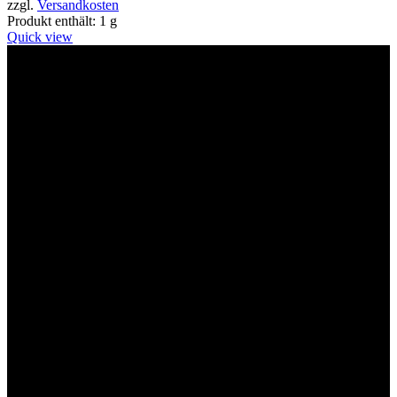
zzgl.
Versandkosten
Produkt enthält: 1
g
Quick view
Willkommen im Tier-Trend24