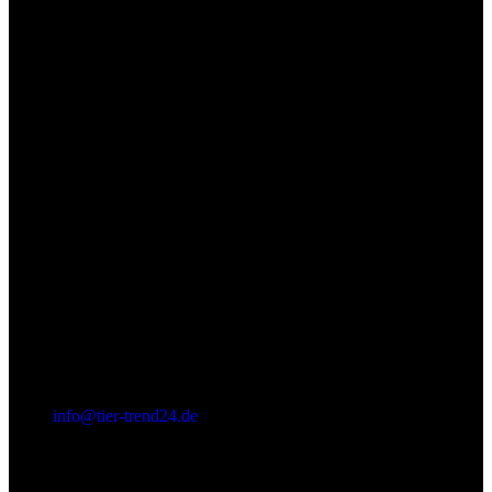
(+49) 0 52 52 - 8 39 87 88
info@tier-trend24.de
Letzter Beitrag