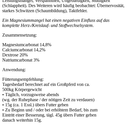
Leistungsmangel, Verspanntheit, Ungebärdigkeit, Müdigkeit
(Schlappheit). Des Weiteren wird häufig beobachtet: Übernervosität,
starkes Schwitzen (Schaumbildung), Taktfehler.
Ein Magnesiummangel hat einen negativen Einfluss auf das
komplette Herz-/Kreislauf- und Stoffwechselsystem.
Zusammensetzung:
Magnesiumcarbonat 14,8%
Calciumcarbonat 14,2%
Dextrose 20%
Natriumcarbonat 3%
Anwendung:
Fütterungsempfehlung:
Tagesbedarf berechnet auf ein Großpferd von ca.
500kg Körpergewicht
• Täglich, vorzugsweise abends
(wg. der Ruhephase / der nötigen Zeit zu verdauen)
• 15g (ca. 1 Essl.) übers Futter geben
• Zu Beginn und / oder bei erhöhtem Bedarf, bis zum
Eintritt einer Besserung, tägl. 45g übers Futter geben
danach weiterhin 15g.