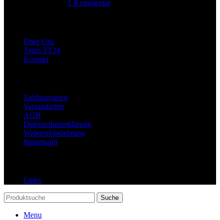
14. Juni 2025
1 Kommentar
Allgemein
Über Uns
Team TT24
Kontakt
Rechtliches
Zahlungsarten
Versandarten
AGB
Datenschutzerklärung
Widerrufsbelehrung
Impressum
Links
Links
Suche
Menu