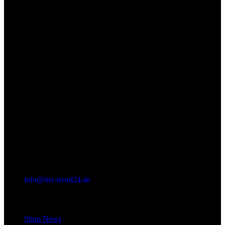
info@tier-trend24.de
Letzter Beitrag
Shop News