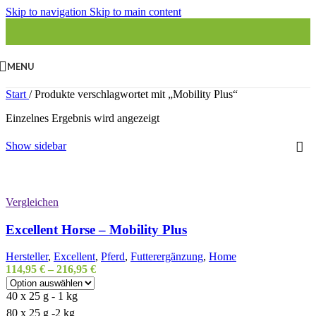
Skip to navigation
Skip to main content
MENU
Start
/
Produkte verschlagwortet mit „Mobility Plus“
Einzelnes Ergebnis wird angezeigt
Show sidebar
Vergleichen
Excellent Horse – Mobility Plus
Hersteller
,
Excellent
,
Pferd
,
Futterergänzung
,
Home
114,95
€
–
216,95
€
40 x 25 g - 1 kg
80 x 25 g -2 kg