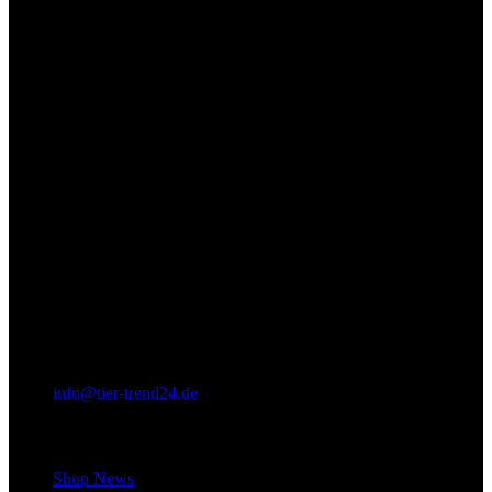
info@tier-trend24.de
Letzter Beitrag
Shop News