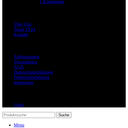
14. Juni 2025
1 Kommentar
Allgemein
Über Uns
Team TT24
Kontakt
Rechtliches
Zahlungsarten
Versandarten
AGB
Datenschutzerklärung
Widerrufsbelehrung
Impressum
Links
Links
Suche
Menu