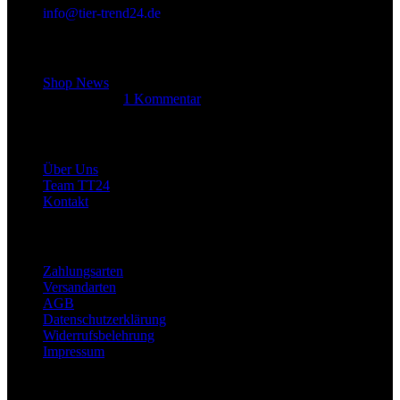
info@tier-trend24.de
Letzter Beitrag
Shop News
14. Juni 2025
1 Kommentar
Allgemein
Über Uns
Team TT24
Kontakt
Rechtliches
Zahlungsarten
Versandarten
AGB
Datenschutzerklärung
Widerrufsbelehrung
Impressum
Links