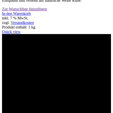
Entspannt und verleiht auf natürliche Weise Ruhe.
Zur Wunschliste hinzufügen
In den Warenkorb
inkl. 7 % MwSt.
zzgl.
Versandkosten
Produkt enthält: 1
kg
Quick view
Willkommen im Tier-Trend24