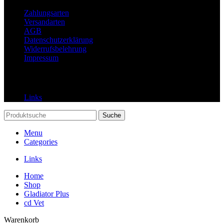
Zahlungsarten
Versandarten
AGB
Datenschutzerklärung
Widerrufsbelehrung
Impressum
Links
Links
Suche
Menu
Categories
Links
Home
Shop
Gladiator Plus
cd Vet
Warenkorb