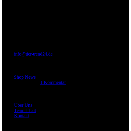
info@tier-trend24.de
Letzter Beitrag
Shop News
14. Juni 2025
1 Kommentar
Allgemein
Über Uns
Team TT24
Kontakt
Rechtliches