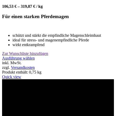
106,53
€
–
319,87
€
/
kg
Für einen starken Pferdemagen
schützt und stärkt die empfindliche Magenschleimhaut
ideal für stress- und magenempfindliche Pferde
wirkt entkrampfend
Zur Wunschliste hinzufügen
Dieses
Ausführung wählen
Produkt
inkl. MwSt.
weist
zzgl.
Versandkosten
mehrere
Produkt enthält: 0,75
kg
Varianten
Quick view
auf.
Die
Willkommen im Tier-Trend24
Optionen
können
auf
der
Produktseite
gewählt