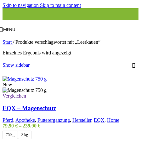
Skip to navigation
Skip to main content
MENU
Start
/
Produkte verschlagwortet mit „Leerkauen“
Einzelnes Ergebnis wird angezeigt
Show sidebar
New
Vergleichen
EQX – Magenschutz
Pferd
,
Apotheke
,
Futterergänzung
,
Hersteller
,
EQX
,
Home
79,90
€
–
239,90
€
750 g
3 kg