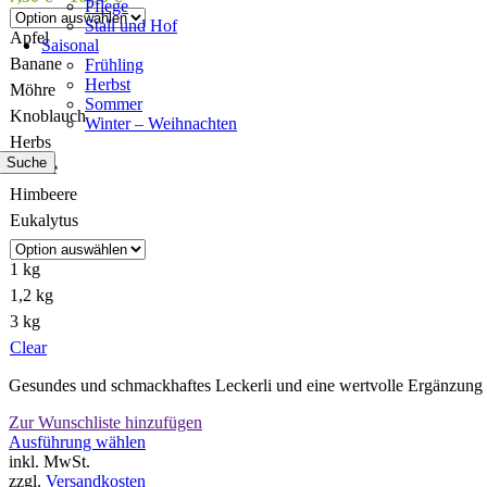
Pflege
Stall und Hof
Apfel
Saisonal
Banane
Frühling
Herbst
Möhre
Sommer
Knoblauch
Winter – Weihnachten
Herbs
Suche
Vanille
Himbeere
Eukalytus
1 kg
1,2 kg
3 kg
Clear
Gesundes und schmackhaftes Leckerli und eine wertvolle Ergänzung 
Zur Wunschliste hinzufügen
Dieses
Ausführung wählen
Produkt
inkl. MwSt.
weist
zzgl.
Versandkosten