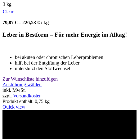
3 kg
Clear
79,87
€
–
226,53
€
/
kg
Leber in Bestform – Für mehr Energie im Alltag!
bei akuten oder chronischen Leberproblemen
hilft bei der Entgiftung der Leber
unterstützt den Stoffwechsel
Zur Wunschliste hinzufügen
Dieses
Ausführung wählen
Produkt
inkl. MwSt.
weist
zzgl.
Versandkosten
mehrere
Produkt enthält: 0,75
kg
Varianten
Quick view
auf.
Die
Willkommen im Tier-Trend24
Optionen
können
auf