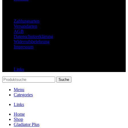
Rechtliches
Zahlungsarten
Versandarten
AGB
Datenschutzerklärung
Widerrufsbelehrung
Impressum
Links
Links
Suche
Menu
Categories
Links
Home
Shop
Gladiator Plus