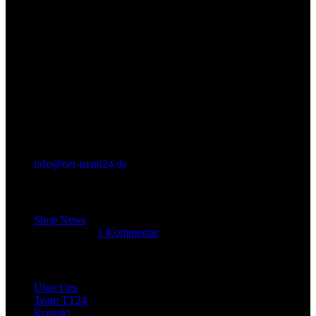
info@tier-trend24.de
Letzter Beitrag
Shop News
14. Juni 2025
1 Kommentar
Allgemein
Über Uns
Team TT24
Kontakt