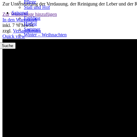
Pflege
Zur Unterstützung der Verdauung. der Reinigung der Leber und der R
Stall und Hof
Saisonal
Zur Wunschliste hinzufügen
Frühling
In den Warenkorb
Herbst
inkl. 7 % MwSt.
Sommer
zzgl.
Versandkosten
Winter – Weihnachten
Quick view
Suche
Willkommen im Tier-Trend24