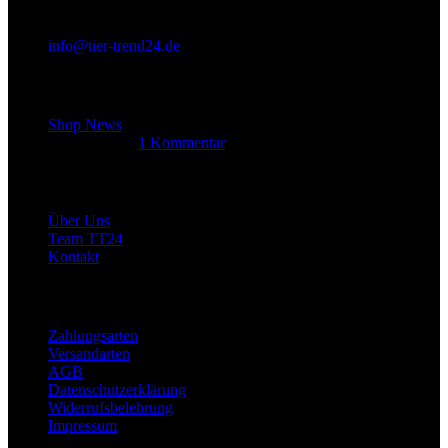
info@tier-trend24.de
Letzter Beitrag
Shop News
14. Juni 2025
1 Kommentar
Allgemein
Über Uns
Team TT24
Kontakt
Rechtliches
Zahlungsarten
Versandarten
AGB
Datenschutzerklärung
Widerrufsbelehrung
Impressum