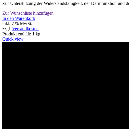
Zur Unterstützung der Widerstandsfähigkeit, der Darmfunktion und d
Zur Wunschliste hinzufügen
In den Warenkorb
inkl. 7 % MwSt.
zzgl.
Versandkosten
Produkt enthält: 1
kg
Quick view
Willkommen im Tier-Trend24