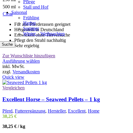
Pflege
500 ml
Stall und Hof
Saisonal
Clear
Frühling
Herbst
Für alle Pferderassen geeignet
Sommer
Hergestellt in Deutschland
Winter – Weihnachten
Entwickelt ohne Tierversuche
Pflegt den Strahl nachhaltig
Suche
Sehr ergiebig
Zur Wunschliste hinzufügen
Dieses
Ausführung wählen
Produkt
inkl. MwSt.
weist
zzgl.
Versandkosten
mehrere
Quick view
Varianten
auf.
Vergleichen
Die
Optionen
Excellent Horse – Seaweed Pellets – 1 kg
können
auf
Pferd
,
Futterergänzung
,
Hersteller
,
Excellent
,
Home
der
38,25
€
Produktseite
gewählt
38,25
€
/
kg
werden