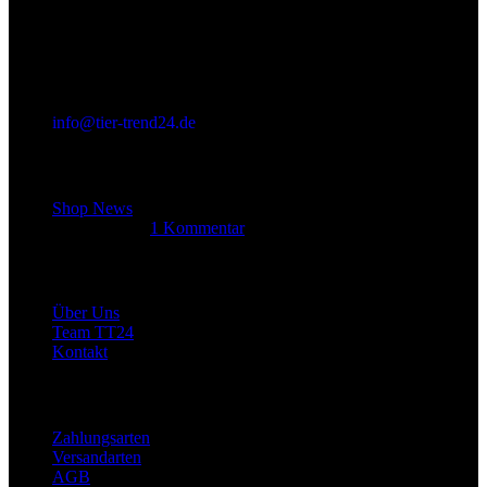
info@tier-trend24.de
Letzter Beitrag
Shop News
14. Juni 2025
1 Kommentar
Allgemein
Über Uns
Team TT24
Kontakt
Rechtliches
Zahlungsarten
Versandarten
AGB