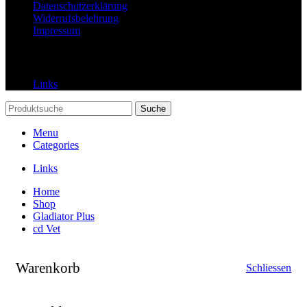
Datenschutzerklärung
Widerrufsbelehrung
Impressum
Links
Links
Suche
Menu
Categories
Links
Home
Shop
Gladiator Plus
cd Vet
Warenkorb
Schliessen