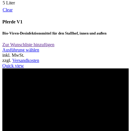
5 Liter
Clear
Pferde V1
Bio-Viren-Desinfektionsmittel für den Stallhof, innen und außen
Zur Wunschliste hinzufügen
Dieses
Ausführung wählen
Produkt
inkl. MwSt.
weist
zzgl.
Versandkosten
mehrere
Quick view
Varianten
auf.
Willkommen im Tier-Trend24
Die
Optionen
können
auf
der
Produktseite
gewählt
werden