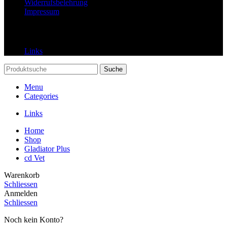
Widerrufsbelehrung
Impressum
Links
Links
Suche
Menu
Categories
Links
Home
Shop
Gladiator Plus
cd Vet
Warenkorb
Schliessen
Anmelden
Schliessen
Noch kein Konto?