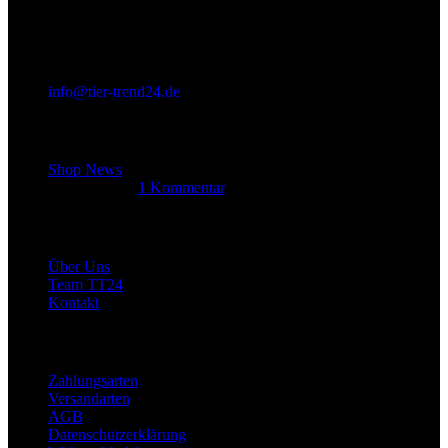
info@tier-trend24.de
Letzter Beitrag
Shop News
14. Juni 2025
1 Kommentar
Allgemein
Über Uns
Team TT24
Kontakt
Rechtliches
Zahlungsarten
Versandarten
AGB
Datenschutzerklärung