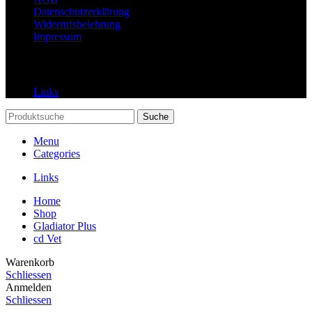
Datenschutzerklärung
Widerrufsbelehrung
Impressum
Links
Links
Suche
Menu
Categories
Links
Home
Shop
Gladiator Plus
cd Vet
Warenkorb
Schliessen
Anmelden
Schliessen