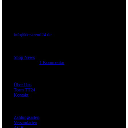
info@tier-trend24.de
Letzter Beitrag
Shop News
14. Juni 2025
1 Kommentar
Allgemein
Über Uns
Team TT24
Kontakt
Rechtliches
Zahlungsarten
Versandarten
AGB