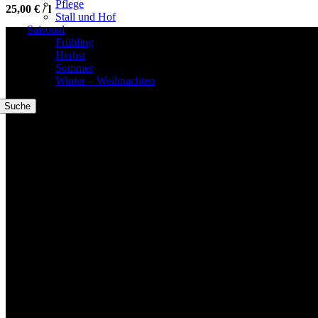
Pflege
25,00
€
/
l
Stall und Hof
Saisonal
Frühling
Herbst
Willkommen im Tier-Trend24
Sommer
Winter – Weihnachten
Suche