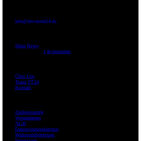
info@tier-trend24.de
Letzter Beitrag
Shop News
14. Juni 2025
1 Kommentar
Allgemein
Über Uns
Team TT24
Kontakt
Rechtliches
Zahlungsarten
Versandarten
AGB
Datenschutzerklärung
Widerrufsbelehrung
Impressum