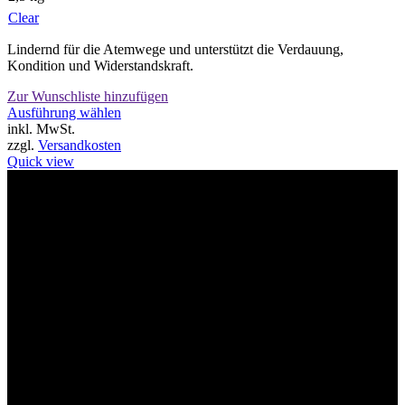
Clear
Lindernd für die Atemwege und unterstützt die Verdauung,
Kondition und Widerstandskraft.
Zur Wunschliste hinzufügen
Dieses
Ausführung wählen
Produkt
inkl. MwSt.
weist
zzgl.
Versandkosten
mehrere
Quick view
Varianten
auf.
Willkommen im Tier-Trend24
Die
Optionen
können
auf
der
Produktseite
gewählt
werden