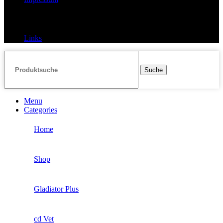
Links
Links
Suche
Menu
Categories
Home
Shop
Gladiator Plus
cd Vet