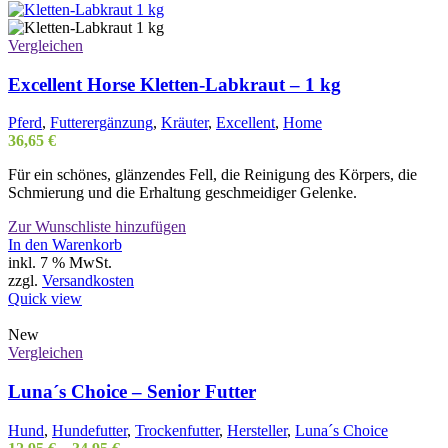
Vergleichen
Excellent Horse Kletten-Labkraut – 1 kg
Pferd
,
Futterergänzung
,
Kräuter
,
Excellent
,
Home
36,65
€
Für ein schönes, glänzendes Fell, die Reinigung des Körpers, die
Schmierung und die Erhaltung geschmeidiger Gelenke.
Zur Wunschliste hinzufügen
In den Warenkorb
inkl. 7 % MwSt.
zzgl.
Versandkosten
Quick view
New
Vergleichen
Luna´s Choice – Senior Futter
Hund
,
Hundefutter
,
Trockenfutter
,
Hersteller
,
Luna´s Choice