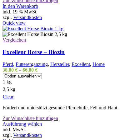
Zur Wunschliste hinzufügen
In den Warenkorb
inkl. 19 % MwSt.
zzgl.
Versandkosten
Quick view
Vergleichen
Excellent Horse – Biozin
Pferd
,
Futterergänzung
,
Hersteller
,
Excellent
,
Home
38,80
€
–
66,80
€
1 kg
2,5 kg
Clear
Fördert und unterstützt gesunde Pferdehufe, Fell und Haut.
Zur Wunschliste hinzufügen
Dieses
Ausführung wählen
Produkt
inkl. MwSt.
weist
zzgl.
Versandkosten