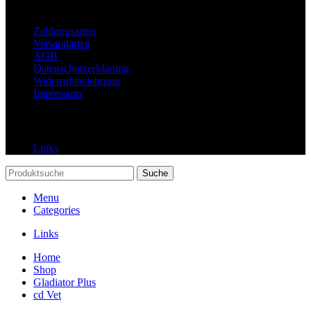
Rechtliches
Zahlungsarten
Versandarten
AGB
Datenschutzerklärung
Widerrufsbelehrung
Impressum
Links
Links
Suche
Menu
Categories
Links
Home
Shop
Gladiator Plus
cd Vet