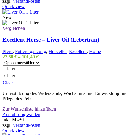
weist
zzgl.
Versandkosten
mehrere
Quick view
Varianten
auf.
New
Die
Optionen
Vergleichen
können
auf
Excellent Horse – Liver Oil (Lebertran)
der
Produktseite
Pferd
,
Futterergänzung
,
Hersteller
,
Excellent
,
Home
gewählt
27,50
€
–
101,40
€
werden
1 Liter
5 Liter
Clear
Unterstützung des Widerstands, Wachstums und Entwicklung und
Pflege des Fells.
Zur Wunschliste hinzufügen
Dieses
Ausführung wählen
Produkt
inkl. MwSt.
weist
zzgl.
Versandkosten
mehrere
Quick view