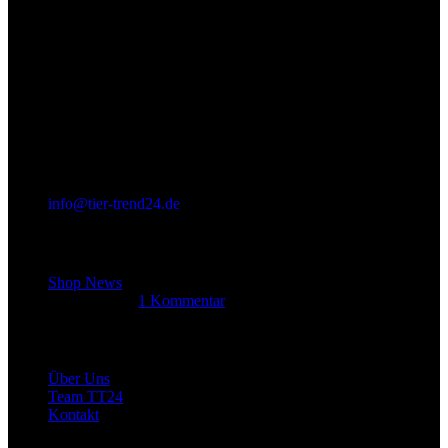
info@tier-trend24.de
Letzter Beitrag
Shop News
14. Juni 2025
1 Kommentar
Allgemein
Über Uns
Team TT24
Kontakt