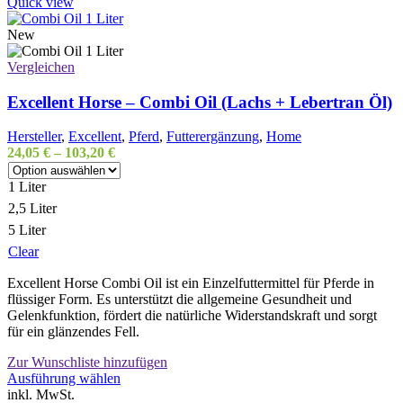
mehrere
Quick view
Varianten
auf.
New
Die
Optionen
Vergleichen
können
auf
Excellent Horse – Combi Oil (Lachs + Lebertran Öl)
der
Produktseite
Hersteller
,
Excellent
,
Pferd
,
Futterergänzung
,
Home
gewählt
24,05
€
–
103,20
€
werden
1 Liter
2,5 Liter
5 Liter
Clear
Excellent Horse Combi Oil ist ein Einzelfuttermittel für Pferde in
flüssiger Form. Es unterstützt die allgemeine Gesundheit und
Gelenkfunktion, fördert die natürliche Widerstandskraft und sorgt
für ein glänzendes Fell.
Zur Wunschliste hinzufügen
Dieses
Ausführung wählen
Produkt
inkl. MwSt.