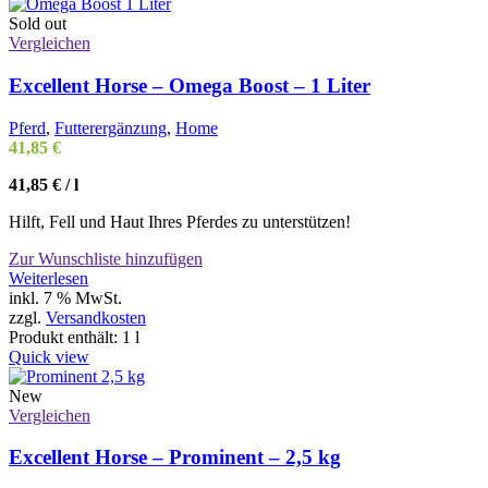
Varianten
auf.
Sold out
Die
Vergleichen
Optionen
können
Excellent Horse – Omega Boost – 1 Liter
auf
der
Pferd
,
Futterergänzung
,
Home
Produktseite
41,85
€
gewählt
werden
41,85
€
/
l
Hilft, Fell und Haut Ihres Pferdes zu unterstützen!
Zur Wunschliste hinzufügen
Weiterlesen
inkl. 7 % MwSt.
zzgl.
Versandkosten
Produkt enthält: 1
l
Quick view
New
Vergleichen
Excellent Horse – Prominent – 2,5 kg