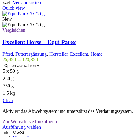
weist
zzgl.
Versandkosten
mehrere
Quick view
Varianten
auf.
New
Die
Optionen
Vergleichen
können
auf
Excellent Horse – Equi Parex
der
Produktseite
Pferd
,
Futterergänzung
,
Hersteller
,
Excellent
,
Home
gewählt
25,95
€
–
123,85
€
werden
5 x 50 g
250 g
750 g
1,5 kg
Clear
Aktiviert das Abwehrsystem und unterstützt das Verdauungssystem.
Zur Wunschliste hinzufügen
Dieses
Ausführung wählen
Produkt
inkl. MwSt.