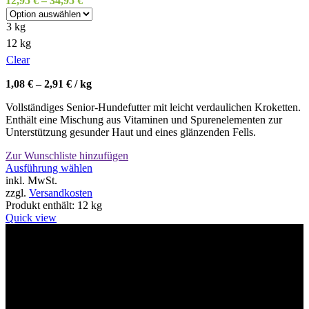
12,95
€
–
34,95
€
3 kg
12 kg
Clear
1,08
€
–
2,91
€
/
kg
Vollständiges Senior-Hundefutter mit leicht verdaulichen Kroketten.
Enthält eine Mischung aus Vitaminen und Spurenelementen zur
Unterstützung gesunder Haut und eines glänzenden Fells.
Zur Wunschliste hinzufügen
Dieses
Ausführung wählen
Produkt
inkl. MwSt.
weist
zzgl.
Versandkosten
mehrere
Produkt enthält: 12
kg
Varianten
Quick view
auf.
Die
Willkommen im Tier-Trend24
Optionen
können
auf
der
Produktseite