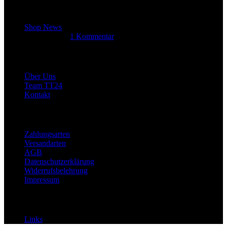
Letzter Beitrag
Shop News
14. Juni 2025
1 Kommentar
Allgemein
Über Uns
Team TT24
Kontakt
Rechtliches
Zahlungsarten
Versandarten
AGB
Datenschutzerklärung
Widerrufsbelehrung
Impressum
Links
Links