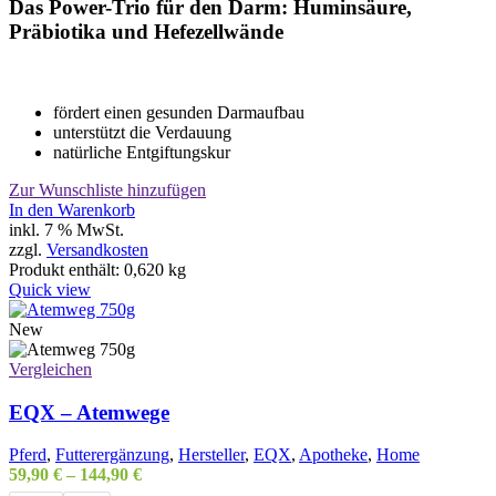
Das Power-Trio für den Darm: Huminsäure,
Präbiotika und Hefezellwände
fördert einen gesunden Darmaufbau
unterstützt die Verdauung
natürliche Entgiftungskur
Zur Wunschliste hinzufügen
In den Warenkorb
inkl. 7 % MwSt.
zzgl.
Versandkosten
Produkt enthält: 0,620
kg
Quick view
New
Vergleichen
EQX – Atemwege
Pferd
,
Futterergänzung
,
Hersteller
,
EQX
,
Apotheke
,
Home
59,90
€
–
144,90
€