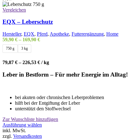
Optionen
können
Vergleichen
auf
der
EQX – Leberschutz
Produktseite
gewählt
Hersteller
,
EQX
,
Pferd
,
Apotheke
,
Futterergänzung
,
Home
werden
59,90
€
–
169,90
€
750 g
3 kg
79,87
€
–
226,53
€
/
kg
Leber in Bestform – Für mehr Energie im Alltag!
bei akuten oder chronischen Leberproblemen
hilft bei der Entgiftung der Leber
unterstützt den Stoffwechsel
Zur Wunschliste hinzufügen
Dieses
Ausführung wählen
Produkt
inkl. MwSt.
weist
zzgl.
Versandkosten