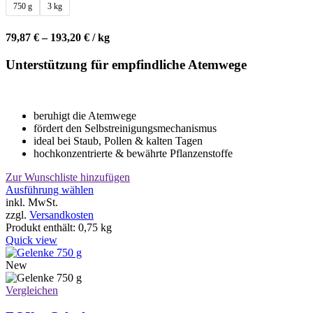
750 g
3 kg
79,87
€
–
193,20
€
/
kg
Unterstützung für empfindliche Atemwege
beruhigt die Atemwege
fördert den Selbstreinigungsmechanismus
ideal bei Staub, Pollen & kalten Tagen
hochkonzentrierte & bewährte Pflanzenstoffe
Zur Wunschliste hinzufügen
Dieses
Ausführung wählen
Produkt
inkl. MwSt.
weist
zzgl.
Versandkosten
mehrere
Produkt enthält: 0,75
kg
Varianten
Quick view
auf.
Die
New
Optionen
können
Vergleichen
auf