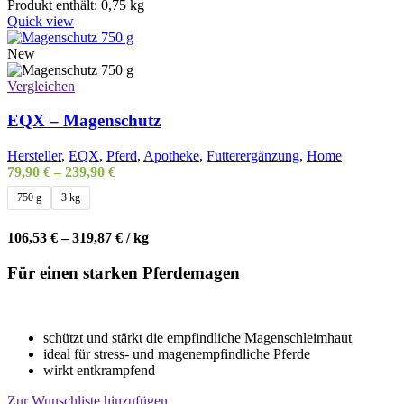
mehrere
Produkt enthält: 0,75
kg
Varianten
Quick view
auf.
Die
New
Optionen
können
Vergleichen
auf
der
EQX – Magenschutz
Produktseite
gewählt
Hersteller
,
EQX
,
Pferd
,
Apotheke
,
Futterergänzung
,
Home
werden
79,90
€
–
239,90
€
750 g
3 kg
106,53
€
–
319,87
€
/
kg
Für einen starken Pferdemagen
schützt und stärkt die empfindliche Magenschleimhaut
ideal für stress- und magenempfindliche Pferde
wirkt entkrampfend
Zur Wunschliste hinzufügen