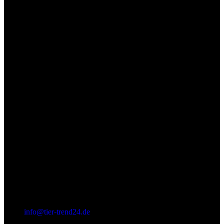
(+49) 0 52 52 - 8 39 87 88
info@tier-trend24.de