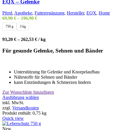
der
EQX – Gelenke
Produktseite
gewählt
Pferd
,
Apotheke
,
Futterergänzung
,
Hersteller
,
EQX
,
Home
werden
69,90
€
–
196,90
€
750 g
3 kg
93,20
€
–
262,53
€
/
kg
Für gesunde Gelenke, Sehnen und Bänder
Unterstützung für Gelenke und Knorpelaufbau
Nährstoffe für Sehnen und Bänder
kann Entzündungen & Schmerzen lindern
Zur Wunschliste hinzufügen
Dieses
Ausführung wählen
Produkt
inkl. MwSt.
weist
zzgl.
Versandkosten
mehrere
Produkt enthält: 0,75
kg
Varianten
Quick view
auf.
Die
New