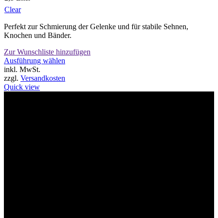
Clear
Perfekt zur Schmierung der Gelenke und für stabile Sehnen,
Knochen und Bänder.
Zur Wunschliste hinzufügen
Dieses
Ausführung wählen
Produkt
inkl. MwSt.
weist
zzgl.
Versandkosten
mehrere
Quick view
Varianten
auf.
Willkommen im Tier-Trend24
Die
Optionen
können
auf
der
Produktseite
gewählt
werden