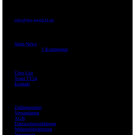
info@tier-trend24.de
Letzter Beitrag
Shop News
14. Juni 2025
1 Kommentar
Allgemein
Über Uns
Team TT24
Kontakt
Rechtliches
Zahlungsarten
Versandarten
AGB
Datenschutzerklärung
Widerrufsbelehrung
Impressum