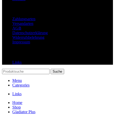
Rechtliches
Zahlungsarten
Versandarten
AGB
Datenschutzerklärung
Widerrufsbelehrung
Impressum
Links
Links
Suche
Menu
Categories
Links
Home
Shop
Gladiator Plus