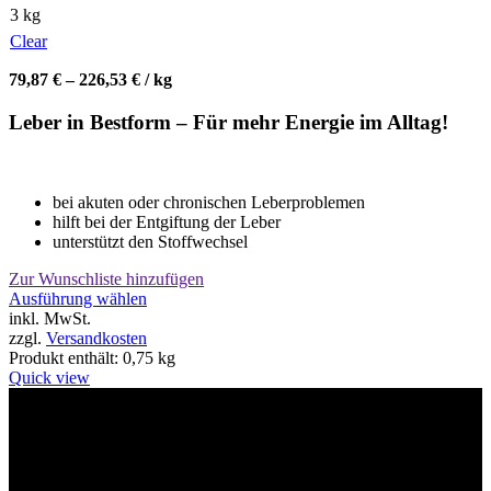
3 kg
Clear
79,87
€
–
226,53
€
/
kg
Leber in Bestform – Für mehr Energie im Alltag!
bei akuten oder chronischen Leberproblemen
hilft bei der Entgiftung der Leber
unterstützt den Stoffwechsel
Zur Wunschliste hinzufügen
Dieses
Ausführung wählen
Produkt
inkl. MwSt.
weist
zzgl.
Versandkosten
mehrere
Produkt enthält: 0,75
kg
Varianten
Quick view
auf.
Die
Willkommen im Tier-Trend24
Optionen
können
auf