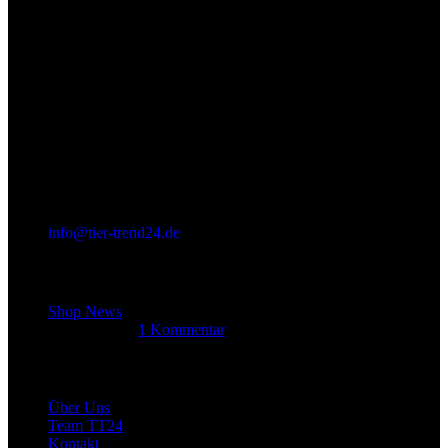
info@tier-trend24.de
Letzter Beitrag
Shop News
14. Juni 2025
1 Kommentar
Allgemein
Über Uns
Team TT24
Kontakt