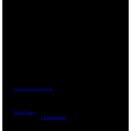
info@tier-trend24.de
Letzter Beitrag
Shop News
14. Juni 2025
1 Kommentar
Allgemein