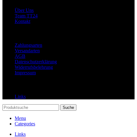
Über Uns
Team TT24
Kontakt
Rechtliches
Zahlungsarten
Versandarten
AGB
Datenschutzerklärung
Widerrufsbelehrung
Impressum
Links
Links
Suche
Menu
Categories
Links