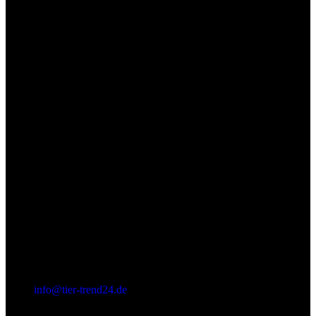
(+49) 0 52 52 - 8 39 87 88
info@tier-trend24.de