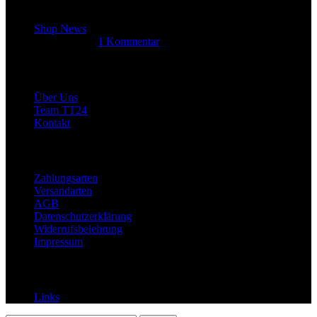
Letzter Beitrag
Shop News
14. Juni 2025
1 Kommentar
Allgemein
Über Uns
Team TT24
Kontakt
Rechtliches
Zahlungsarten
Versandarten
AGB
Datenschutzerklärung
Widerrufsbelehrung
Impressum
Links
Links