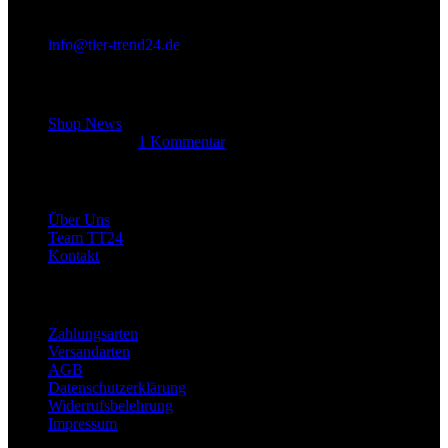
info@tier-trend24.de
Letzter Beitrag
Shop News
14. Juni 2025
1 Kommentar
Allgemein
Über Uns
Team TT24
Kontakt
Rechtliches
Zahlungsarten
Versandarten
AGB
Datenschutzerklärung
Widerrufsbelehrung
Impressum