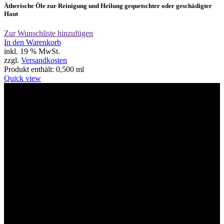
Ätherische Öle zur Reinigung und Heilung gequetschter oder geschädigter
Haut
Zur Wunschliste hinzufügen
In den Warenkorb
inkl. 19 % MwSt.
zzgl.
Versandkosten
Produkt enthält: 0,500
ml
Quick view
Willkommen im Tier-Trend24