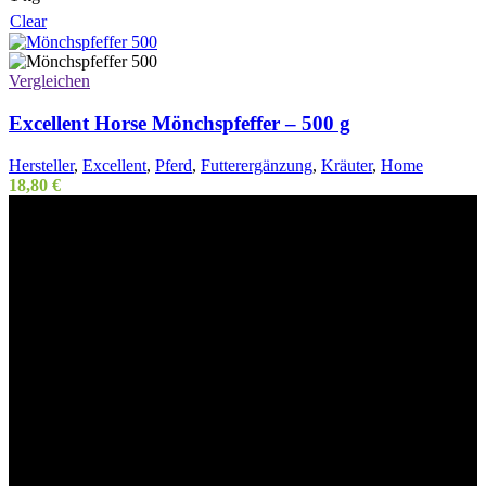
Clear
Vergleichen
Excellent Horse Mönchspfeffer – 500 g
Hersteller
,
Excellent
,
Pferd
,
Futterergänzung
,
Kräuter
,
Home
18,80
€
Willkommen im Tier-Trend24