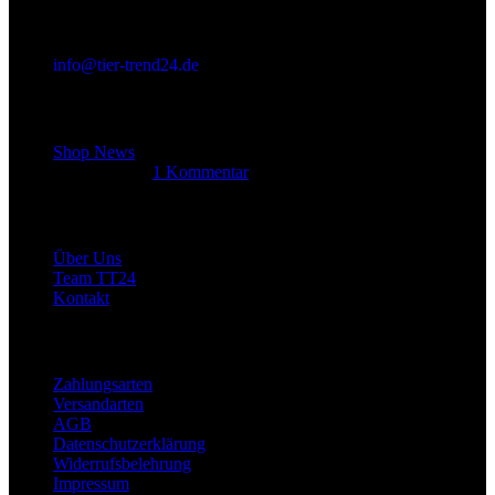
info@tier-trend24.de
Letzter Beitrag
Shop News
14. Juni 2025
1 Kommentar
Allgemein
Über Uns
Team TT24
Kontakt
Rechtliches
Zahlungsarten
Versandarten
AGB
Datenschutzerklärung
Widerrufsbelehrung
Impressum