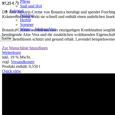
Pflege
97,25
€
/
l
Stall und Hof
Saisonal
Die Anti-Juckreiz-Creme von Botanica beruhigt und spendet Feuchtigk
Frühling
Kräutermischung wirkt sie schnell und enthält einen natürlichen Inse
Herbst
.
Sommer
Winter – Weihnachten
Botanica Cremes werden mit einer einzigartigen Kombination sorgfält
beruhigende Aloe Vera und die zusätzlichen wohltuenden Eigenschaf
Suche
Umwelteinflüssen schützt und gesund erhält. Lavendel beispielsweise w
Zur Wunschliste hinzufügen
Weiterlesen
inkl. 19 % MwSt.
zzgl.
Versandkosten
Produkt enthält: 0,550
l
Quick view
Willkommen im Tier-Trend24