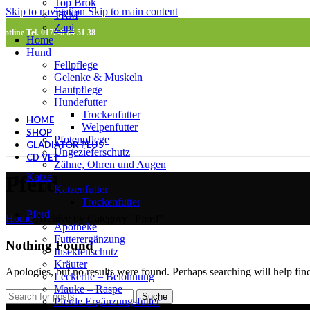
Top Brok
Skip to navigation
Skip to main content
TRM
Zapi
Hotline Tel. 0172-8 64 51 38
Home
Hund
Fellpflege
Gelenke & Muskeln
Hautpflege
Hundefutter
Trockenfutter
HOME
Welpenfutter
SHOP
Pfotenpflege
GLADIATOR PLUS
Ungezieferschutz
CD VET
Zähne, Ohren und Augen
Katze
Pferd
Katzenfutter
Trockenfutter
Pferd
Home
/
Archive by Category "Pferd"
Apotheke
Futterergänzung
Nothing Found
Insektenschutz
Kräuter
Apologies, but no results were found. Perhaps searching will help find
Leckerlie – Belohnung
Mauke – Raspe
Suche
Pferde Ergänzungsfutter