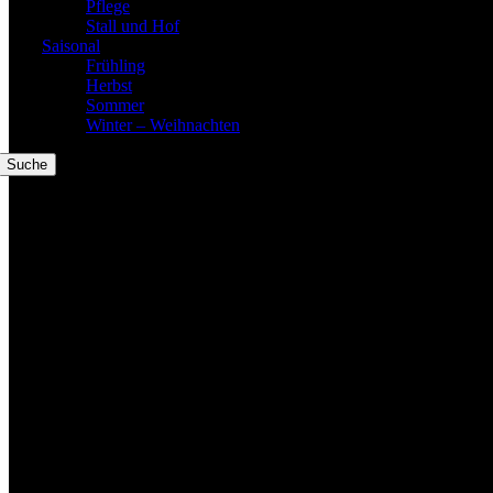
Pflege
Stall und Hof
Willkommen im Tier-Trend24
Saisonal
Frühling
Herbst
Sommer
Winter – Weihnachten
Suche