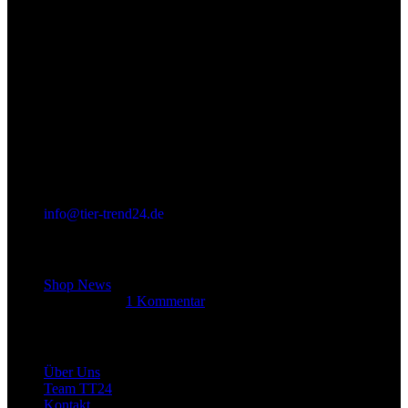
info@tier-trend24.de
Letzter Beitrag
Shop News
14. Juni 2025
1 Kommentar
Allgemein
Über Uns
Team TT24
Kontakt