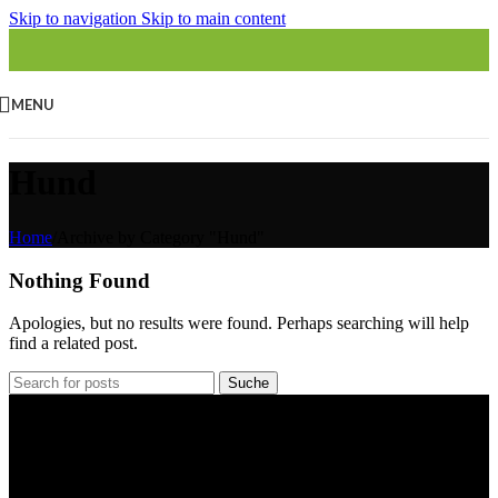
Skip to navigation
Skip to main content
MENU
Hund
Home
/
Archive by Category "Hund"
Nothing Found
Apologies, but no results were found. Perhaps searching will help
find a related post.
Suche
Willkommen im Tier-Trend24