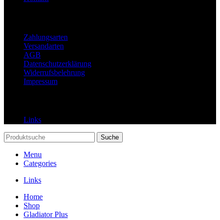
Rechtliches
Zahlungsarten
Versandarten
AGB
Datenschutzerklärung
Widerrufsbelehrung
Impressum
Links
Links
Suche
Menu
Categories
Links
Home
Shop
Gladiator Plus