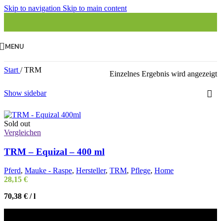
Skip to navigation
Skip to main content
MENU
Start
/
TRM
Einzelnes Ergebnis wird angezeigt
Show sidebar
Sold out
Vergleichen
TRM – Equizal – 400 ml
Pferd
,
Mauke - Raspe
,
Hersteller
,
TRM
,
Pflege
,
Home
28,15
€
70,38
€
/
l