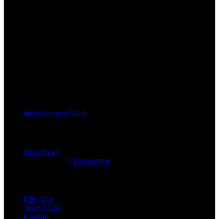
info@tier-trend24.de
Letzter Beitrag
Shop News
14. Juni 2025
1 Kommentar
Allgemein
Über Uns
Team TT24
Kontakt