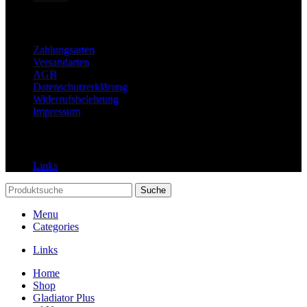
Rechtliches
Zahlungsarten
Versandarten
AGB
Datenschutzerklärung
Widerrufsbelehrung
Impressum
Links
Links
Suche
Menu
Categories
Links
Home
Shop
Gladiator Plus