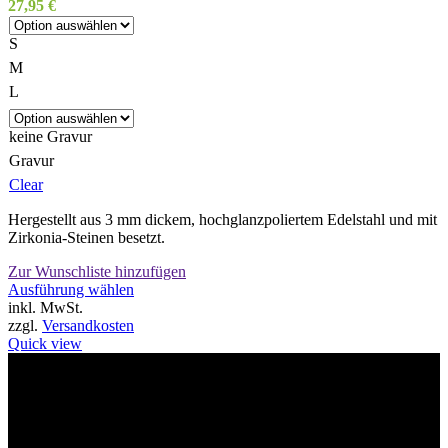
27,95
€
gewählt
werden
S
M
L
keine Gravur
Gravur
Clear
Hergestellt aus 3 mm dickem, hochglanzpoliertem Edelstahl und mit
Zirkonia-Steinen besetzt.
Zur Wunschliste hinzufügen
Dieses
Ausführung wählen
Produkt
inkl. MwSt.
weist
zzgl.
Versandkosten
mehrere
Quick view
Varianten
auf.
Willkommen im Tier-Trend24
Die
Optionen
können