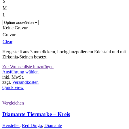
S
M
L
Keine Gravur
Gravur
Clear
Hergestellt aus 3 mm dickem, hochglanzpoliertem Edelstahl und mit
Zirkonia-Steinen besetzt.
Zur Wunschliste hinzufügen
Dieses
Ausführung wählen
Produkt
inkl. MwSt.
weist
zzgl.
Versandkosten
mehrere
Quick view
Varianten
auf.
Die
Vergleichen
Optionen
können
Diamante Tiermarke – Kreis
auf
der
Hersteller
,
Red Dingo
,
Diamante
Produktseite