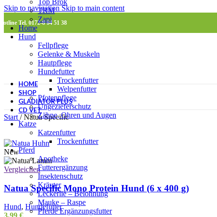
Top Brok
Skip to navigation
Skip to main content
TRM
Zapi
Hotline Tel. 0172-8 64 51 38
Home
Hund
Fellpflege
Gelenke & Muskeln
Hautpflege
Hundefutter
Trockenfutter
HOME
Welpenfutter
SHOP
Pfotenpflege
GLADIATOR PLUS
Ungezieferschutz
CD VET
Zähne, Ohren und Augen
Start
/
Natua Specific
Katze
Katzenfutter
Trockenfutter
Pferd
New
Apotheke
Futterergänzung
Vergleichen
Insektenschutz
Kräuter
Natua Specific Mono Protein Hund (6 x 400 g)
Leckerlie – Belohnung
Mauke – Raspe
Hund
,
Hundefutter
Pferde Ergänzungsfutter
3,99
€