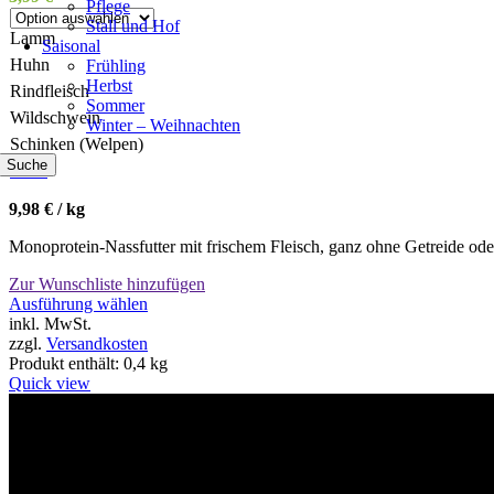
Pflege
Stall und Hof
Lamm
Saisonal
Huhn
Frühling
Herbst
Rindfleisch
Sommer
Wildschwein
Winter – Weihnachten
Schinken (Welpen)
Suche
Clear
9,98
€
/
kg
Monoprotein-Nassfutter mit frischem Fleisch, ganz ohne Getreide ode
Zur Wunschliste hinzufügen
Dieses
Ausführung wählen
Produkt
inkl. MwSt.
weist
zzgl.
Versandkosten
mehrere
Produkt enthält: 0,4
kg
Varianten
Quick view
auf.
Die
Willkommen im Tier-Trend24
Optionen
können
auf